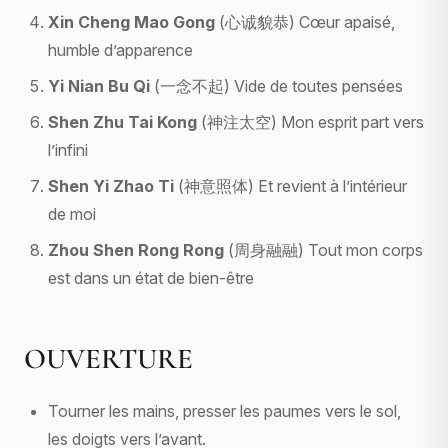
Xin Cheng Mao Gong
(心诚貌恭)
Cœur apaisé,
humble d’apparence
Yi Nian Bu Qi
(一念不起)
Vide de toutes pensées
Shen Zhu Tai Kong
(神注太空)
Mon esprit part vers
l’infini
Shen Yi Zhao Ti
(神意照体)
Et revient à l’intérieur
de moi
Zhou Shen Rong Rong
(周身融融)
Tout mon corps
est dans un état de bien-être
OUVERTURE
Tourner les mains, presser les paumes vers le sol,
les doigts vers l’avant.