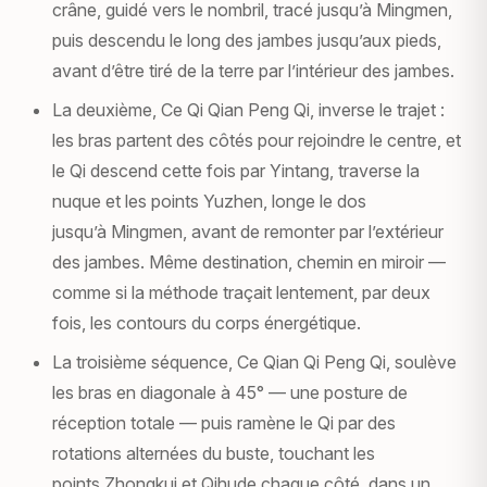
crâne, guidé vers le nombril, tracé jusqu’à
Mingmen
,
puis descendu le long des jambes jusqu’aux pieds,
avant d’être tiré de la terre par l’intérieur des jambes.
La deuxième,
Ce Qi Qian Peng Qi
, inverse le trajet :
les bras partent des côtés pour rejoindre le centre, et
le Qi descend cette fois par
Yintang
, traverse la
nuque et les points
Yuzhen
, longe le dos
jusqu’à
Mingmen
, avant de remonter par l’extérieur
des jambes. Même destination, chemin en miroir —
comme si la méthode traçait lentement, par deux
fois, les contours du corps énergétique.
La troisième séquence,
Ce Qian Qi Peng Qi
, soulève
les bras en diagonale à 45° — une posture de
réception totale — puis ramène le Qi par des
rotations alternées du buste, touchant les
points
Zhongkui
et
Qihu
de chaque côté, dans un